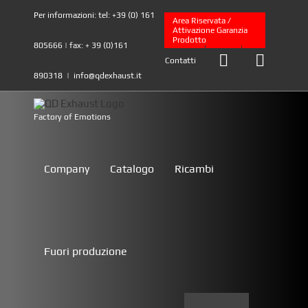
Skip
Per informazioni: tel: +39 (0) 161
to
Area Riservata /
Attivazione Garanzia
content
Prodotto
805666 | fax: + 39 (0)161
Contatti
890318
|
info@qdexhaust.it
Company
Catalogo
Ricambi
Fuori produzione